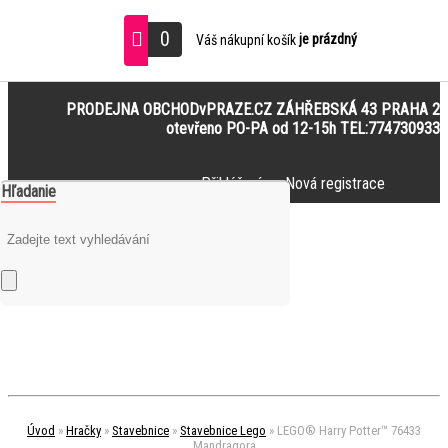
0
je prázdný
Váš nákupní košík
PRODEJNA OBCHODvPRAZE.CZ ZÁHŘEBSKÁ 43 PRAHA 2
otevřeno PO-PA od 12-15h TEL:774730933
Přihlášení
Nová registrace
Hľadanie
Úvod
»
Hračky
»
Stavebnice
»
Stavebnice Lego
»
LEGO® Harry Potter™ 76433
Mandragora