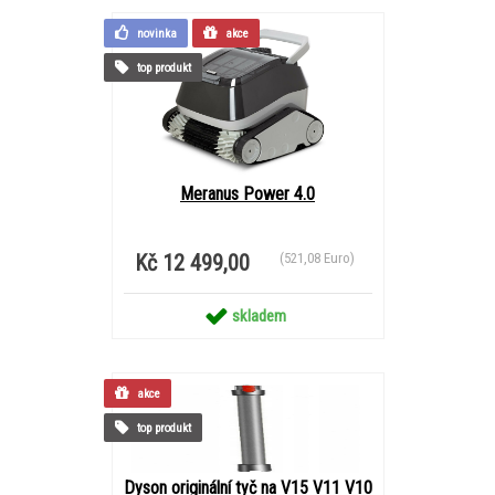
novinka
akce
top produkt
Meranus Power 4.0
Kč 12 499,00
(521,08 Euro)
skladem
akce
top produkt
Dyson originální tyč na V15 V11 V10