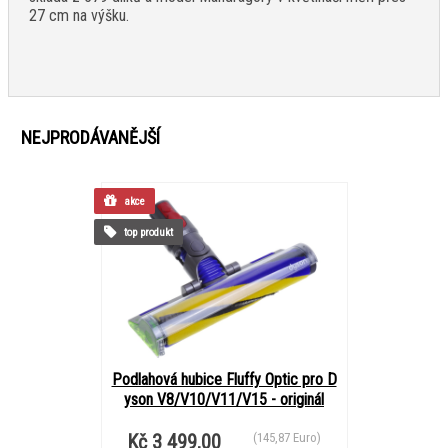
27 cm na výšku.
NEJPRODÁVANĚJŠÍ
akce
top produkt
Podlahová hubice Fluffy Optic pro D
yson V8/V10/V11/V15 - originál
Kč 3 499,00
(145,87 Euro)