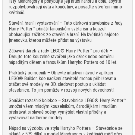
listy Mandragory a pohybujte její hrudí nahoru a dolů, abyste
rozpohybovali její ústa a končetiny, a posaďte stvoření mimo
květináč.
Stavění, hraní i vystavování – Tato dárková stavebnice z řady
Harry Potter™ přináší fanouškům světa čar a kouzel
obohacující zážitek ze stavění a hraní. Na květináči najdete
jmenovku, kterou můžete přidat na výstavku.
Zábavný dárek z řady LEGO® Harry Potter™ pro děti –
Darujte toto kouzelné stvoření jako dárek nebo odměnu
nápaditým dětem a fanouškům Harryho Pottera od 10 let.
Praktický pomocník – Objevte intuitivní návod v aplikaci
LEGO® Builder, kde nadšení stavitelé mohou přibližovat a
otáčet své modely ve 3D, sledovat postup a ukládat
stavebnice. To jim pomůže v rozvoji nových dovedností.
Součást rozsáhlé kolekce – Stavebnice LEGO® Harry Potter™
umožní všem mladým kouzelníkům, čarodějkám i mudlům
přehrávat si slavné scény, vymýšlet vlastní příběhy a
vystavovat nádherné modely.
Nápad na výzdobu ve stylu Harryho Pottera – Stavebnice se
skládá z 579 dílků a model Mandragory v květináči měří přes