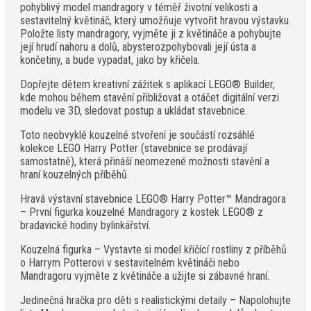
pohyblivý model mandragory v téměř životní velikosti a
sestavitelný květináč, který umožňuje vytvořit hravou výstavku.
Položte listy mandragory, vyjměte ji z květináče a pohybujte
její hrudí nahoru a dolů, abysterozpohybovali její ústa a
končetiny, a bude vypadat, jako by křičela.
Dopřejte dětem kreativní zážitek s aplikací LEGO® Builder,
kde mohou během stavění přibližovat a otáčet digitální verzi
modelu ve 3D, sledovat postup a ukládat stavebnice.
Toto neobvyklé kouzelné stvoření je součástí rozsáhlé
kolekce LEGO Harry Potter (stavebnice se prodávají
samostatně), která přináší neomezené možnosti stavění a
hraní kouzelných příběhů.
Hravá výstavní stavebnice LEGO® Harry Potter™ Mandragora
– První figurka kouzelné Mandragory z kostek LEGO® z
bradavické hodiny bylinkářství.
Kouzelná figurka – Vystavte si model křičící rostliny z příběhů
o Harrym Potterovi v sestavitelném květináči nebo
Mandragoru vyjměte z květináče a užijte si zábavné hraní.
Jedinečná hračka pro děti s realistickými detaily – Napolohujte