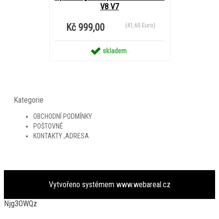
V8 V7
Kč 999,00
(41,65 Euro)
skladem
Kategorie
OBCHODNÍ PODMÍNKY
POŠTOVNÉ
KONTAKTY ,ADRESA
Vytvořeno systémem
www.webareal.cz
Njg3OWQz