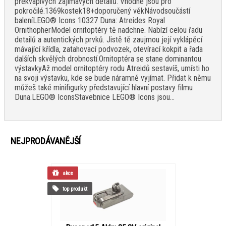
překvapivých zajímavých detailů. Vhodné jsou pro
pokročilé.1369kostek18+doporučený věkNávodsoučástí
baleníLEGO® Icons 10327 Duna: Atreides Royal
OrnithopherModel ornitoptéry tě nadchne. Nabízí celou řadu
detailů a autentických prvků. Jistě tě zaujmou její vyklápěcí
mávající křídla, zatahovací podvozek, otevírací kokpit a řada
dalších skvělých drobností.Ornitoptéra se stane dominantou
výstavkyAž model ornitoptéry rodu Atreidů sestavíš, umísti ho
na svoji výstavku, kde se bude náramně vyjímat. Přidat k němu
můžeš také minifigurky představující hlavní postavy filmu
Duna.LEGO® IconsStavebnice LEGO® Icons jsou...
NEJPRODÁVANĚJŠÍ
akce
top produkt