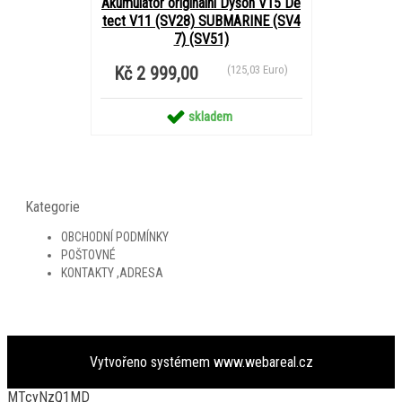
Akumulátor originální Dyson V15 De
tect V11 (SV28) SUBMARINE (SV4
7) (SV51)
Kč 2 999,00
(125,03 Euro)
skladem
Kategorie
OBCHODNÍ PODMÍNKY
POŠTOVNÉ
KONTAKTY ,ADRESA
Vytvořeno systémem
www.webareal.cz
MTcyNzQ1MD