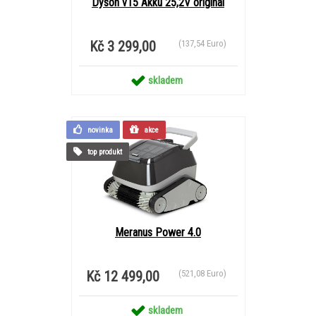
Dyson v15 Akku 25,2V original
Kč 3 299,00
(137,54 Euro)
skladem
novinka
akce
top produkt
Meranus Power 4.0
Kč 12 499,00
(521,08 Euro)
skladem