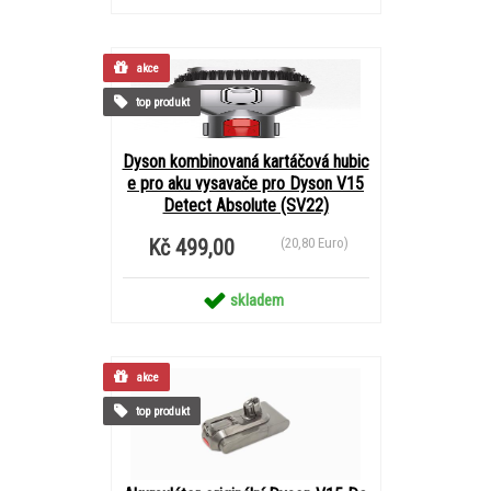
akce
top produkt
Dyson kombinovaná kartáčová hubic
e pro aku vysavače pro Dyson V15
Detect Absolute (SV22)
Kč 499,00
(20,80 Euro)
skladem
akce
top produkt