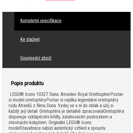
Kompletní specifikace
Ke stažení
Související zboží
Popis produktu
LEGO® Icons 10327 Duna: Atreides Royal OrnithopherPostav
si model ornitoptéryPostav si repliku legendární ornitoptéry
rodu Atreidů z filmu Duna. Vydej se s ní do oblak a užij si
každý její detail. Ornitoptéra je detailně zpracovanáOrnitoptéra
disponuje vyklápěcími křídly, zatahovacím podvozkem a
otevíracím kokpitem. Originální LEGO® Icons
modelStavebnice nabízí autentický vzhled a spoustu