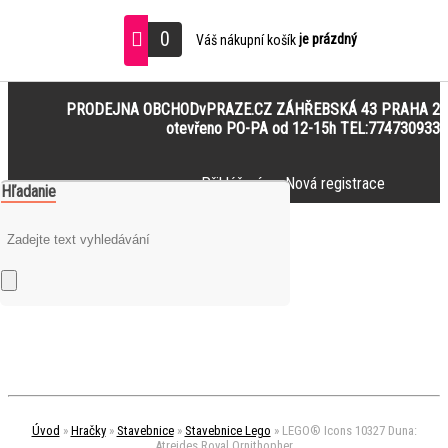
0
je prázdný
Váš nákupní košík
PRODEJNA OBCHODvPRAZE.CZ ZÁHŘEBSKÁ 43 PRAHA 2
otevřeno PO-PA od 12-15h TEL:774730933
Přihlášení
Nová registrace
Hľadanie
Úvod
»
Hračky
»
Stavebnice
»
Stavebnice Lego
»
LEGO® Icons 10327 Duna:
Atreides Royal Ornithopher