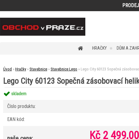
PRODEJ
HRAČKY
DŮM A ZAH
Úvod
»
Hračky
»
Stavebnice
»
Stavebnice Lego
»
Lego City 60123 Sopečná zásobovací
Lego City 60123 Sopečná zásobovací heli
skladem
Číslo produktu:
EAN kód:
Kč 2 499,00
naše cena: