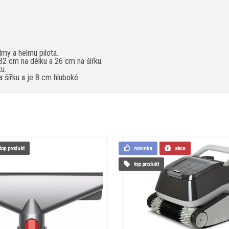
my a helmu pilota.
2 cm na délku a 26 cm na šířku.
u.
 šířku a je 8 cm hluboké.
top produkt
novinka
akce
top produkt