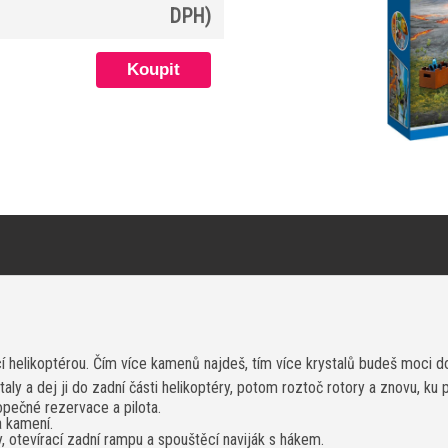
DPH)
helikoptérou. Čím více kamenů najdeš, tím více krystalů budeš moci dov
aly a dej ji do zadní části helikoptéry, potom roztoč rotory a znovu, ku 
opečné rezervace a pilota.
a kamení.
, otevírací zadní rampu a spouštěcí naviják s hákem.