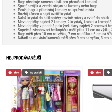
Bagr obsahuje rameno a hák pro přenášení kamenů.
Spusť naviják a zvedni stojan na kameny nebo bagr.
Použij bagr a přemisťuj kameny na správná místa.
Rozbij kámen a najdi uvnitř krystal.
Nalož krystal do helikoptéry, roztoč rotory a vzleť do oblak.
Mezi doplňky najdeš 2 kameny, 2 krystaly, krabici a krumpáč.
Mezi doplňky v podobě pokrývek hlavy najdeš 2 pracovní hel
Sopečná zásobovací helikoptéra měří přes 11 cm na výšku, 3
Bagr měří přes 10 cm na výšku, 7 cm na délku a 6 cm na šířk
Nářadí na otevírání kamenů měří přes 9 cm na výšku, 3 cm na
NEJPRODÁVANĚJŠÍ
akce
top produkt
akce