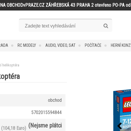
NA OBCHODvPRAZE.CZ ZÁHŘEBSKÁ 43 PRAHA 2 otevřeno PO-PA od 
RADA
RC MODELY
AUDIO, VIDEO, SAT
POČÍTAČE
HERNÍ KONZ
 helikoptéra
koptéra
obchod
5702015594844
(Nejsme plátci
(104,18 Euro)