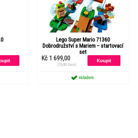
.0
Lego Super Mario 71360
Dobrodružství s Mariem – startovací
set
Kč 1 699,00
(70,83 Euro)
skladem