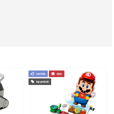
novinka
akce
top produkt