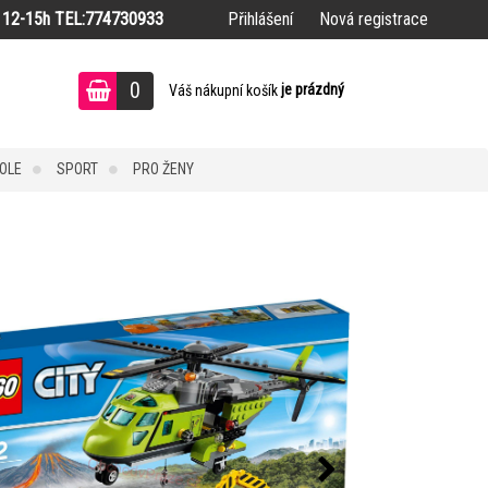
12-15h TEL:774730933
Přihlášení
Nová registrace
0
je prázdný
Váš nákupní košík
OLE
SPORT
PRO ŽENY