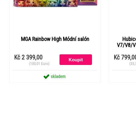
MGA Rainbow High Módní salón
Hubic
V7/V8/V
Kč 2 399,00
Kč 799,0
(100,01 Euro)
(33,
skladem