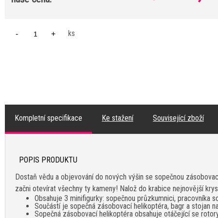
ks
-
+
Kompletní specifikace
Ke stažení
Související zboží
POPIS PRODUKTU
Dostaň vědu a objevování do nových výšin se sopečnou zásobovací 
začni otevírat všechny ty kameny! Nalož do krabice nejnovější kryst
Obsahuje 3 minifigurky: sopečnou průzkumnici, pracovníka s
Součástí je sopečná zásobovací helikoptéra, bagr a stojan n
Sopečná zásobovací helikoptéra obsahuje otáčející se rotory