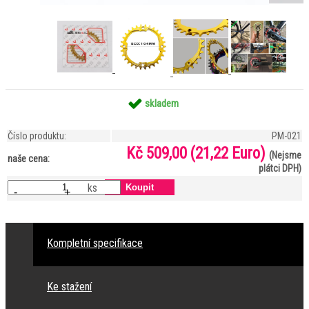
skladem
Číslo produktu:
PM-021
Kč 509,00
(21,22 Euro)
(Nejsme
naše cena:
plátci DPH)
ks
-
+
Kompletní specifikace
Ke stažení