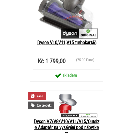
Dyson V10,V11,V15 turbokartáč
Kč 1 799,00
(75,00 Euro)
skladem
akce
top produkt
Dyson V7/V8/V10/V11/V15/Outsiz
e Adaptér na vysávání pod nábytke