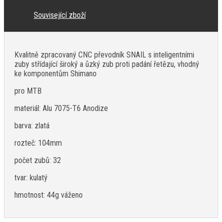
Související zboží
Kvalitně zpracovaný CNC převodník SNAIL s inteligentními
zuby střídající široký a ůzký zub proti padání řetězu, vhodný
ke komponentům Shimano
pro MTB
materiál: Alu 7075-T6 Anodize
barva: zlatá
rozteč: 104mm
počet zubů: 32
tvar: kulatý
hmotnost: 44g váženo