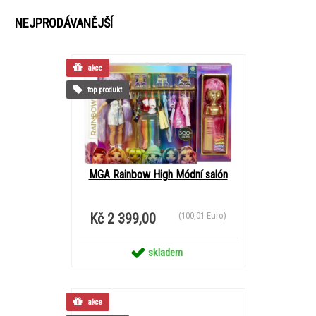
NEJPRODÁVANĚJŠÍ
akce
top produkt
MGA Rainbow High Módní salón
Kč 2 399,00
(100,01 Euro)
skladem
akce