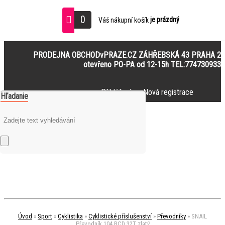
0
je prázdný
Váš nákupní košík
PRODEJNA OBCHODvPRAZE.CZ ZÁHŘEBSKÁ 43 PRAHA 2
otevřeno PO-PA od 12-15h TEL:774730933
Přihlášení
Nová registrace
Hľadanie
Úvod
»
Sport
»
Cyklistika
»
Cyklistické příslušenství
»
Převodníky
»
SNAIL
Převodník 104 BCD 32T zlatý