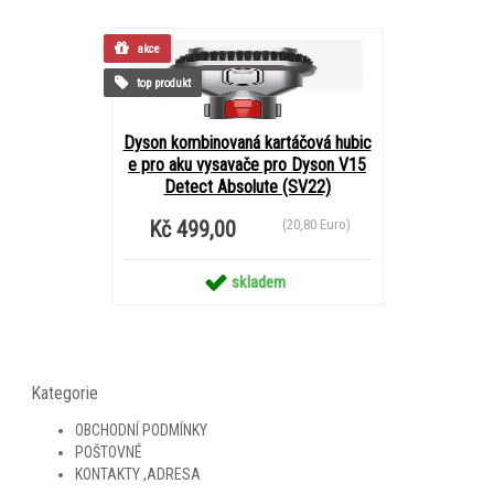
akce
top produkt
Dyson kombinovaná kartáčová hubic
e pro aku vysavače pro Dyson V15
Detect Absolute (SV22)
Kč 499,00
(20,80 Euro)
skladem
Kategorie
OBCHODNÍ PODMÍNKY
POŠTOVNÉ
KONTAKTY ,ADRESA