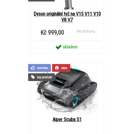
Dyson originální tyč na V15 V11 V10
V8 V7
Kč 999,00
(41,65 Euro)
skladem
novinka
akce
top produkt
Aiper Scuba S1