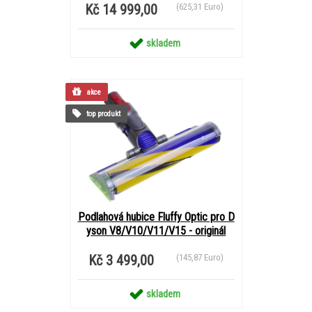
Kč 14 999,00
(625,31 Euro)
skladem
akce
top produkt
Podlahová hubice Fluffy Optic pro D
yson V8/V10/V11/V15 - originál
Kč 3 499,00
(145,87 Euro)
skladem