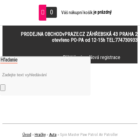
0
je prázdný
Váš nákupní košík
PRODEJNA OBCHODvPRAZE.CZ ZÁHŘEBSKÁ 43 PRAHA 2
otevřeno PO-PA od 12-15h TEL:774730933
Přihlášení
Nová registrace
Hľadanie
Úvod
»
Hračky
»
Auta
»
Spin Master Paw Patrol Air Patroller