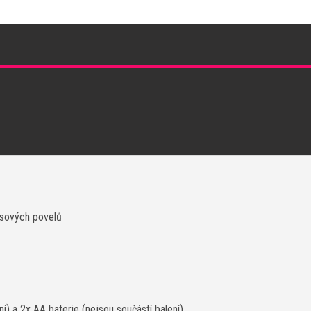
lasových povelů
ní) a 2x AA baterie (nejsou součástí balení)