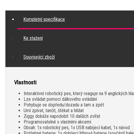
Kompletní specifikace
Ke stažení
Související zboží
Vlastnosti
Interaktivní robotický pes, který reaguje na 9 anglických h
Lze ovládat pomocí dálkového ovládání
Pohybuje se dopředu/dozadu a tam a zpět
Umí zpívat, tančit, štěkat a hlídat
Ziggy dokáže napodobit 10 dalších zvířat
Programovatelné s vlastními akcemi
Obsah: 1x robotický pes, 1x USB nabíjecí kabel, 1x návod
Potřebné baterie: 1x dobíjecí lithiová baterie (součástí bale