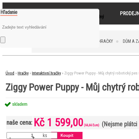
Hľadanie
PRODEJN
0
je prázdný
Váš nákupní košík
HRAČKY
DŮM A 
Úvod
»
Hračky
»
Interaktivní hračky
»
Ziggy Power Puppy - Můj chytrý robotický pes
Ziggy Power Puppy - Můj chytrý ro
skladem
Kč 1 599,00
naše cena:
(Nejsme plátci
(66,66 Euro)
ks
-
+