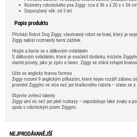
Rozměry robotického psa Ziggy: cca d 36 x š 20 x v 34 c
Doporučený věk: od 5 let
Popis produktu
Přichází Robot Dog Ziggy, všestranný robot na hraní, který je ne
Ziggy nabízí rozmanitý herní zážitek.
Hrajte a bavte se s dálkovým ovládáním
S dálkovým ovládáním, které je součástí dodávky, můžete Ziggyho
vlastní povely, jako je zpěv a tanec. Ziggy se stává vstupní bran
Učte se anglicky hravou formou
Ziggy rozumí 9 anglickým příkazům, které nejen rozšíří zábavu ze h
promění Ziggyho ve více než jen hračkového robota – stane se z ně
Objevte zvířecí talenty
Ziggy umí víc než jen plnit rozkazy – napodobuje také zvuky a 
spolu s robotickým psem Ziggym.
NEJPRODÁVANĚJŠÍ