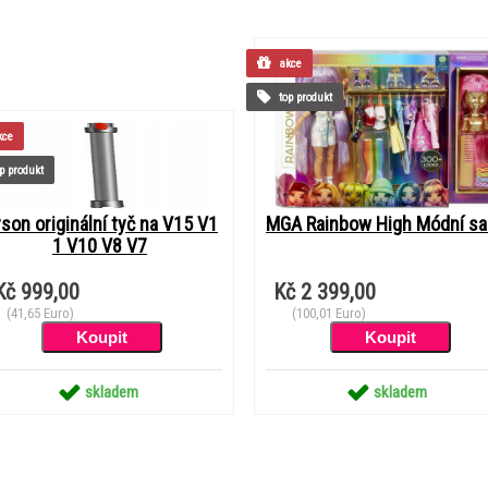
akce
top produkt
ce
p produkt
son originální tyč na V15 V1
MGA Rainbow High Módní sa
1 V10 V8 V7
Kč 999,00
Kč 2 399,00
(41,65 Euro)
(100,01 Euro)
skladem
skladem