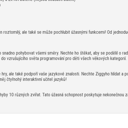
m
jen roztomilý, ale také se může pochlubit úžasnými funkcemi! Od jednodu
 snadno pohybovat všemi směry. Nechte ho štěkat, aby se podělil o rado
ou do vzrušujícího světa programování pro děti všech věkových kategorií.
ry, ale také podpoří vaše jazykové znalosti. Nechte Ziggyho hlídat a pos
j čtyřnohý interaktivní učitel jazyků!
pohyby 10 různých zvířat. Tato úžasná schopnost poskytuje nekonečnou 