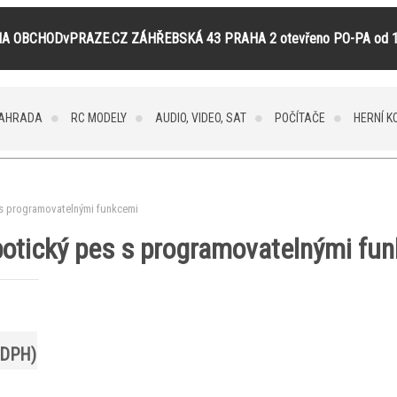
A OBCHODvPRAZE.CZ ZÁHŘEBSKÁ 43 PRAHA 2 otevřeno PO-PA od 1
ZAHRADA
RC MODELY
AUDIO, VIDEO, SAT
POČÍTAČE
HERNÍ K
 s programovatelnými funkcemi
botický pes s programovatelnými fu
 DPH)