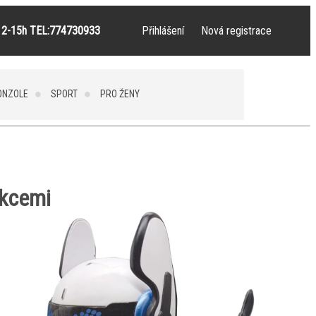
2-15h TEL:774730933
Přihlášení
Nová registrace
ONZOLE
SPORT
PRO ŽENY
nkcemi