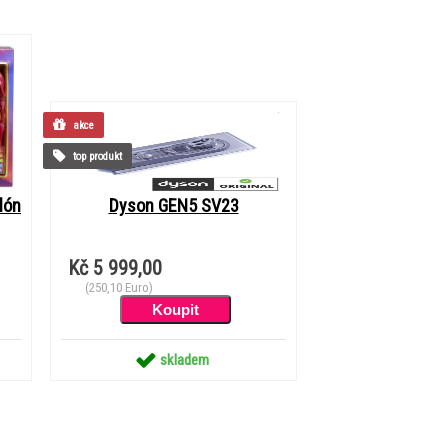
akce
top produkt
lón
Dyson GEN5 SV23
Kč 5 999,00
(250,10 Euro)
skladem