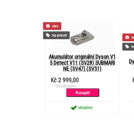
akce
top produkt
ak
to
Akumulátor originální Dyson V1
Dy
5 Detect V11 (SV28) SUBMARI
NE (SV47) (SV51)
Kč 2 999,00
(125,03 Euro)
skladem