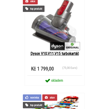
akce
top produkt
Dyson V10,V11,V15 turbokartáč
Kč 1 799,00
(75,00 Euro)
skladem
novinka
akce
top produkt