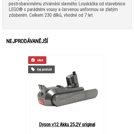
pestrobarevnému ztvárnění slavného Louskáčka od stavebnice
LEGO® s parádními vousy a červenou uniformou se zlatým
zdobením. Celkem 230 dílků, vhodné od 7 let.
NEJPRODÁVANĚJŠÍ
akce
top produkt
Dyson v12 Akku 25,2V original