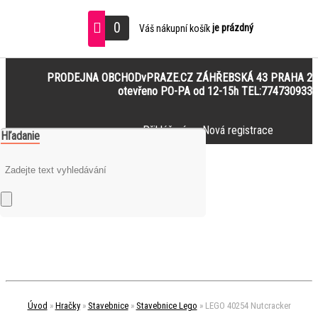
0
je prázdný
Váš nákupní košík
PRODEJNA OBCHODvPRAZE.CZ ZÁHŘEBSKÁ 43 PRAHA 2
otevřeno PO-PA od 12-15h TEL:774730933
Přihlášení
Nová registrace
Hľadanie
Úvod
»
Hračky
»
Stavebnice
»
Stavebnice Lego
»
LEGO 40254 Nutcracker