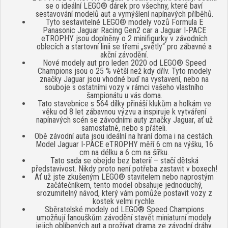
se o ideální LEGO® dárek pro všechny, které baví
sestavování modelů aut a vymýšlení napínavých příběhů.
Tyto sestavitelné LEGO® modely vozů Formula E
Panasonic Jaguar Racing Gen2 car a Jaguar I-PACE
eTROPHY jsou doplněny o 2 minifigurky v závodních
oblecích a startovní linii se třemi „světly“ pro zábavné a
akční závodění.
Nové modely aut pro leden 2020 od LEGO® Speed
Champions jsou o 25 % větší než kdy dřív. Tyto modely
značky Jaguar jsou vhodné buď na vystavení, nebo na
souboje s ostatními vozy v rámci vašeho vlastního
šampionátu u vás doma.
Tato stavebnice s 564 dílky přináší klukům a holkám ve
věku od 8 let zábavnou výzvu a inspiruje k vytváření
napínavých scén se závodními auty značky Jaguar, ať už
samostatně, nebo s přáteli.
Obě závodní auta jsou ideální na hraní doma i na cestách.
Model Jaguar I-PACE eTROPHY měří 6 cm na výšku, 16
cm na délku a 6 cm na šířku.
Tato sada se obejde bez baterií – stačí dětská
představivost. Nikdy proto není potřeba zastavit v boxech!
Ať už jste zkušeným LEGO® stavitelem nebo naprostým
začátečníkem, tento model obsahuje jednoduchý,
srozumitelný návod, který vám pomůže postavit vozy z
kostek velmi rychle.
Sběratelské modely od LEGO® Speed Champions
umožňují fanouškům závodění stavět miniaturní modely
jejich oblíbených aut a prožívat drama ze závodní dráhy.