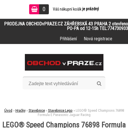
0
je prázdný
Váš nákupní košík
PRODEJNA OBCHODvPRAZE.CZ ZÁHŘEBSKÁ 43 PRAHA 2 otevřeno
PO-PA od 12-15h TEL:774730933
Přihlášení
Nová registrace
Úvod
»
Hračky
»
Stavebnice
»
Stavebnice Lego
»
LEGO® Speed Champions 76898
Formula E Panasonic Jaguar Racing
LEGO® Speed Champions 76898 Formula