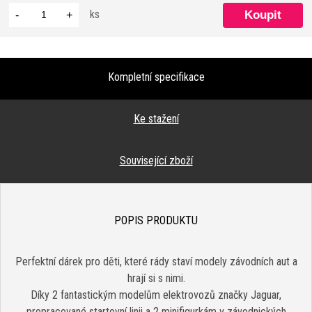
ks
-
+
Kompletní specifikace
Ke stažení
Související zboží
POPIS PRODUKTU
Perfektní dárek pro děti, které rády staví modely závodních aut a
hrají si s nimi.
Díky 2 fantastickým modelům elektrovozů značky Jaguar,
propracované startovní linii a 2 minifigurkám v závodnických