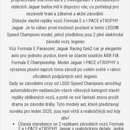
oblecích Jaguar budou mít k dispozici vše, co potřebují pro
nezávislé hraní a zábavné a akční závodění.
Získejte vlastní repliky vozů Formula E a I-PACE eTROPHY
Jaguar. Je tu vůbec první možnost postavit si tento LEGO®
Speed Champions model, jehož předlohou jsou 2 plně elektrické
závodní vozy. legenio
Vůz Formula E Panasonic Jaguar Racing Gen2 car je elegantní
auto pro jednoho jezdce, které se účastní soutěže ABB FIA
Formula E Championship. Model Jaguar I-PACE eTROPHY s
výraznou ploutví naproti tomu závodí po celém světě v rámci
oficiálních podpůrných sérií. legenio
Sady se závodními vozy od LEGO Speed Champions umožňují
automobilovým nadšencům všech věkových kategorií stavět
repliky oblíbených vozů, a poté ve své fantazii znovu prožít
drama ze závodní dráhy. Tyto modely aut, které představují
novinku pro leden 2020, jsou nyní větší a realističtější než kdy
dřív!
Úžasná stavebnice se 2 replikami závodních vozů Formula
E a I-PACE eTROPHY Jaguar s realistickými detaily. Jedná